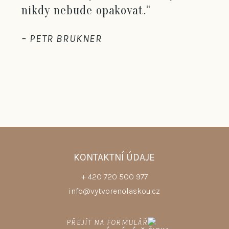
“
nikdy nebude opakovat.“
– PETR BRUKNER
KONTAKTNÍ ÚDAJE
+ 420 720 500 977
info@vytvorenolaskou.cz
PŘEJÍT NA FORMULÁŘ